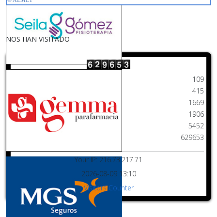
NOS HAN VISITADO
Hoy
109
Ayer
415
Esta semana
1669
Este mes
1906
Mes pasado
5452
Desde siempre
629653
Your IP: 216.73.217.71
2026-08-09 13:10
Visitors Counter