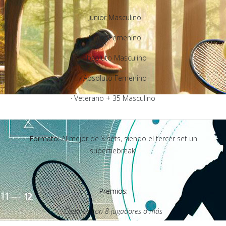
· Junior Masculino
· Junior Femenino
· Absoluto Masculino
· Absoluto Femenino
· Veterano + 35 Masculino
Formato:
Al mejor de 3 sets, siendo el tercer set un
supertiebreak.
Premios:
Cuadros con 8 jugadores o más