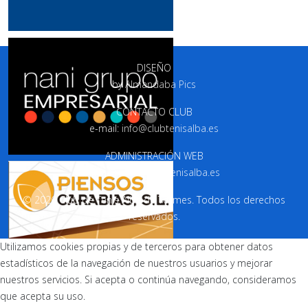
DISEÑO
by
Almandaba Pics
CONTACTO CLUB
e-mail:
info@clubtenisalba.es
ADMINISTRACIÓN WEB
e-mail:
web@clubtenisalba.es
© 2026 Club de Tenis Alba de Tormes. Todos los derechos
reservados.
Utilizamos cookies propias y de terceros para obtener datos
estadísticos de la navegación de nuestros usuarios y mejorar
nuestros servicios. Si acepta o continúa navegando, consideramos
que acepta su uso.