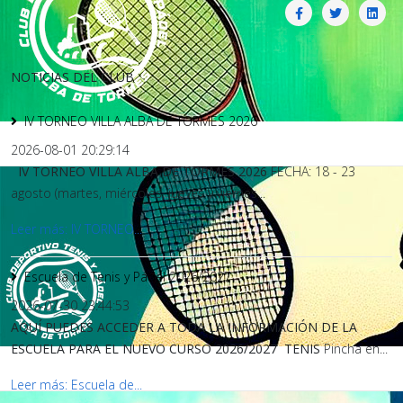
NOTICIAS DEL CLUB
IV TORNEO VILLA ALBA DE TORMES 2026
2026-08-01 20:29:14
IV TORNEO VILLA ALBA DE TORMES 2026
FECHA: 18 - 23
agosto (martes, miércoles, jueves y viernes...
Leer más: IV TORNEO...
Escuela de Tenis y Pádel 2026/2027
2026-07-30 23:44:53
AQUÍ PUEDES ACCEDER A TODA LA INFORMACIÓN DE LA
ESCUELA PARA EL NUEVO CURSO 2026/2027
TENIS
Pincha en...
Leer más: Escuela de...