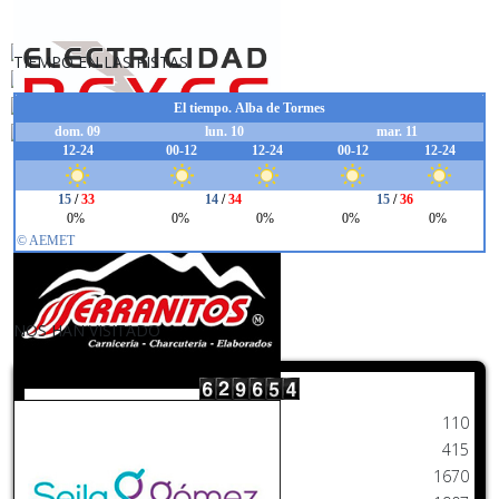
TIEMPO EN LAS PISTAS
NOS HAN VISITADO
Hoy
110
Ayer
415
Esta semana
1670