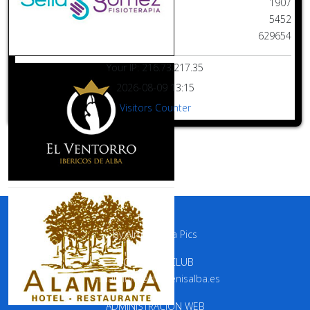
Este mes
1907
Mes pasado
5452
Desde siempre
629654
Your IP: 216.73.217.35
2026-08-09 13:15
Visitors Counter
DISEÑO
by
Almandaba Pics
CONTACTO CLUB
e-mail:
info@clubtenisalba.es
ADMINISTRACIÓN WEB